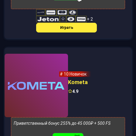
+ 2
Играть
# 10 Новичок
Kometa
4.9
Приветственный бонус
255% до 45 000₽ + 500 FS