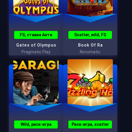
FS, ставка Анте
Scatter, wild, FS
Gates of Olympus
Book Of Ra
Pragmatic Play
Novomatic
Wild, риск-игра
Риск-игра, scatter