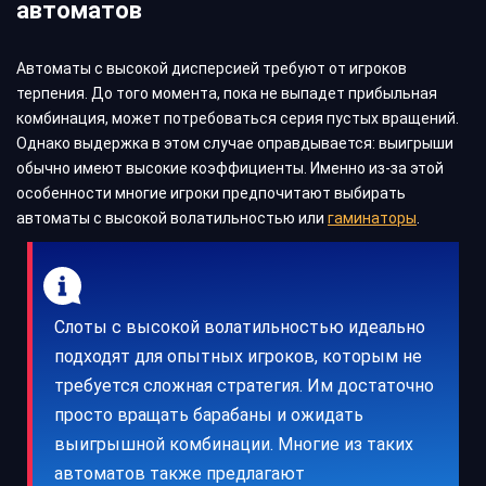
автоматов
Автоматы с высокой дисперсией требуют от игроков
терпения. До того момента, пока не выпадет прибыльная
комбинация, может потребоваться серия пустых вращений.
Однако выдержка в этом случае оправдывается: выигрыши
обычно имеют высокие коэффициенты. Именно из-за этой
особенности многие игроки предпочитают выбирать
автоматы с высокой волатильностью или
гаминаторы
.
Слоты с высокой волатильностью идеально
подходят для опытных игроков, которым не
требуется сложная стратегия. Им достаточно
просто вращать барабаны и ожидать
выигрышной комбинации. Многие из таких
автоматов также предлагают