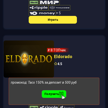
+ 5
Играть
# 8 ТОПчик
Eldorado
4.5
промокод: Taco
150% за депозит в 500 руб
Получить