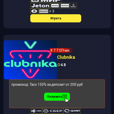
+ 3
Играть
# 7 ТОПчик
Clubnika
4.8
промокод: Taco
150% за депозит от 200 руб
Получить