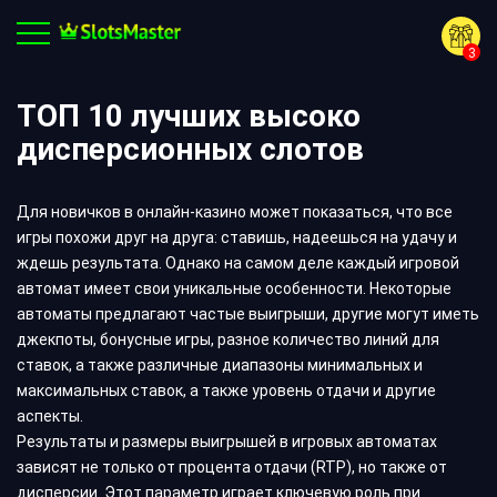
ТОП 10 лучших высоко
дисперсионных слотов
Для новичков в онлайн-казино может показаться, что все
игры похожи друг на друга: ставишь, надеешься на удачу и
ждешь результата. Однако на самом деле каждый игровой
автомат имеет свои уникальные особенности. Некоторые
автоматы предлагают частые выигрыши, другие могут иметь
джекпоты, бонусные игры, разное количество линий для
ставок, а также различные диапазоны минимальных и
максимальных ставок, а также уровень отдачи и другие
аспекты.
Результаты и размеры выигрышей в игровых автоматах
зависят не только от процента отдачи (RTP), но также от
дисперсии. Этот параметр играет ключевую роль при