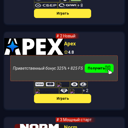
+ 8
Играть
# 2 Новый
Apex
4.8
Приветственный бонус
325% + 825 FS
Получить
+ 2
Играть
# 3 Мощный старт
Norm