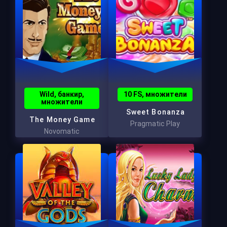
Wild, банкир,
10 FS, множители
множители
Sweet Bonanza
The Money Game
Pragmatic Play
Novomatic