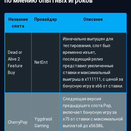
по мнению опытных игроков
Название
Провайдер
Описание
слота
Изначально выпущен для
тестирования, слот был
Dead or
временно изъят,
Alive 2
последующий релиз
NetEnt
Feature
представил увеличенные
Buy
ставки и максимальный
выигрыш в х111111, с ценой за
бонусную игру в х66 от ставки.
Следующая версия
предыдущего слота Pop,
включает бонусную игру за
Yggdrasil
х75 от ставки с максимальной
CherryPop
Gaming
выплатой до х56386,