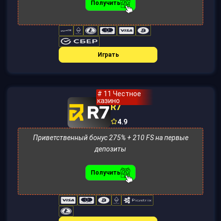
Получить
Играть
# 11 Честное
казино
R7
4.9
Приветственный бонус
275% + 210 FS на первые
депозиты
Получить