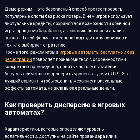
Демо-режим — это безопасный способ протестировать
популярные слоты без риска потерь. В нём игрок использует
виртуальные кредиты, сохраняя все возможности обычной
игры: вращения барабанов, активацию бонусов и анализ
выплат. Такой формат идеально подходит для новичков и
тех, кто выбирает стратегию.
Кроме того, режим игры в
игровые автоматы бесплатно и без
регистрации
позволяет познакомиться с особенностями
конкретных провайдеров, понять частоту выпадения
бонусных символов и проверить уровень отдачи (RTP). Это
лучший вариант, чтобы оценить механику и визуальные
эффекты автомата, не вкладывая реальные деньги.
Как проверить дисперсию в игровых
автоматах?
Характеристики, которые определяют уровень
волатильности, доступны на сайте провайдера или в