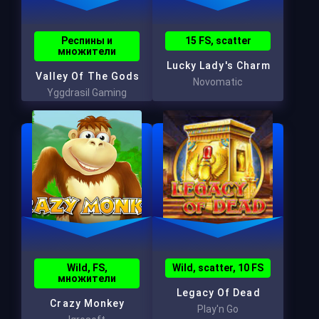
Респины и
15 FS, scatter
множители
Lucky Lady's Charm
Valley Of The Gods
Novomatic
Yggdrasil Gaming
Wild, FS,
Wild, scatter, 10 FS
множители
Legacy Of Dead
Crazy Monkey
Play'n Go