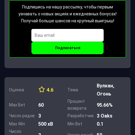
Подпишись на нашу рассылку, чтобы первым
узнавать о новых акциях и ежедневных бонусах!
Получай больше шансов на крупный выигрыш!
Вулкан,
4.6
Оценка
Тема
Огонь
Процент
60
95.66%
Max Bet
возврата
3
3 Oaks
Число рядов
Разработчик
500 xB
0.1
Max Win
Min Bet
Число
Число линий