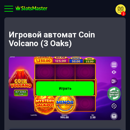
Игровой автомат Coin
Volcano (3 Oaks)
Играть