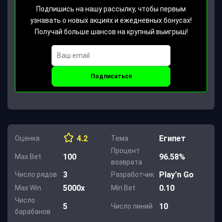
Подпишись на нашу рассылку, чтобы первым
узнавать о новых акциях и ежедневных бонусах!
Получай больше шансов на крупный выигрыш!
4.2
Египет
Оценка
Тема
Процент
100
96.58%
Max Bet
возврата
3
Play'n Go
Число рядов
Разработчик
5000x
0.10
Max Win
Min Bet
Число
5
10
Число линий
барабанов