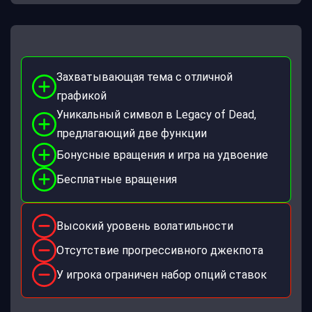
Захватывающая тема с отличной
графикой
Уникальный символ в Legacy of Dead,
предлагающий две функции
Бонусные вращения и игра на удвоение
Бесплатные вращения
Высокий уровень волатильности
Отсутствие прогрессивного джекпота
У игрока ограничен набор опций ставок