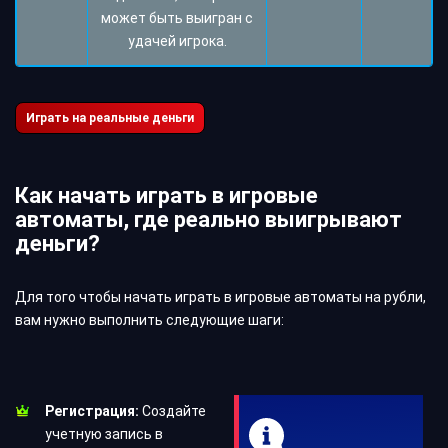
может быть выигран с
удачей игрока.
Играть на реальные деньги
Как начать играть в игровые
автоматы, где реально выигрывают
деньги?
Для того чтобы начать играть в игровые автоматы на рубли,
вам нужно выполнить следующие шаги:
Регистрация:
Создайте
учетную запись в