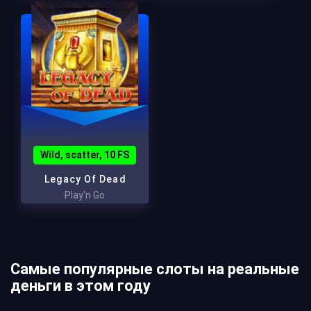
Wild, scatter, 10 FS
Legacy Of Dead
Play'n Go
Самые популярные слоты на реальные
деньги в этом году