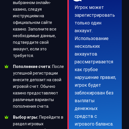
выбранном онлайн-
Игрок может
казино, следуя
зарегистрировать
инструкциям на
официальном сайте
только один
казино. Заполните все
аккаунт.
необходимые данные,
Использование
подтвердите свой
нескольких
аккаунт, если это
аккаунтов
требуется.
рассматривается
Пополнение счета:
После
как грубое
успешной регистрации
нарушение правил,
внесите депозит на свой
игрок будет
игровой счет. Обычно
заблокирован без
казино предоставляют
различные варианты
выплаты
пополнения счета.
денежных
средств с
Выбор игры:
Перейдите в
игрового баланса.
раздел игровых