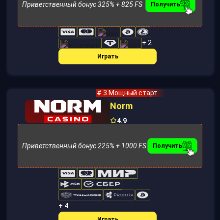
Приветственный бонус
325% + 825 FS
Получить
+ 2
Играть
# 3 Мощный старт
Norm
4.9
Приветственный бонус
225% + 1000 FS
Получить
+ 4
Играть