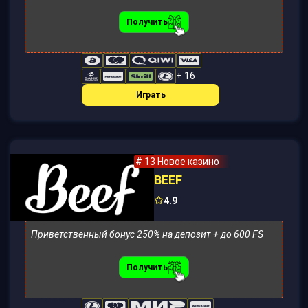
Получить
+ 16
Играть
# 13 Новое казино
BEEF
4.9
Приветственный бонус
250% на депозит + до 600 FS
Получить