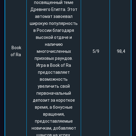
посвященный теме
Древнего Египта. Этот
автомат завоевал
широкую популярность
в России благодаря
высокой отдаче и
наличию
Book
многочисленных
5/9
98,4
of Ra
призовых раундов.
Игра в Book of Ra
предоставляет
возможность
увеличить свой
первоначальный
депозит за короткое
время, а бонусные
вращения,
предоставляемые
новичкам, добавляют
шансов на успех.