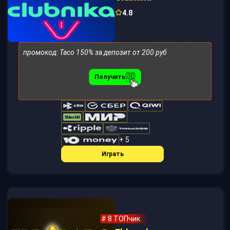
4.8
промокод: Taco
150% за депозит от 200 руб
Получить
+ 5
Играть
# 8 ТОПчик