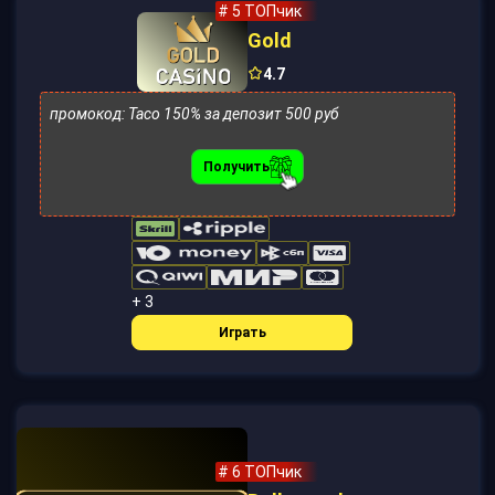
# 5 ТОПчик
Gold
4.7
промокод: Taco
150% за депозит 500 руб
Получить
+ 3
Играть
# 6 ТОПчик