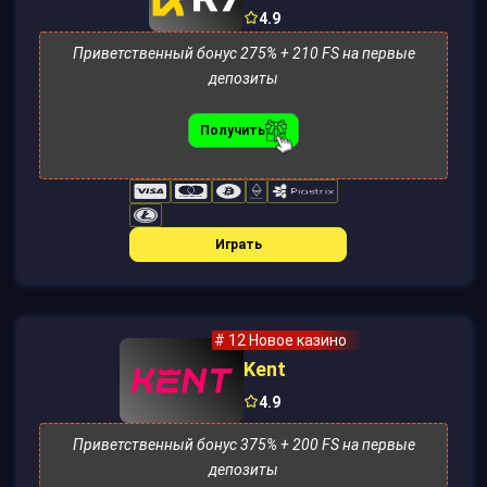
4.9
Приветственный бонус
275% + 210 FS на первые
депозиты
Получить
Играть
# 12 Новое казино
Kent
4.9
Приветственный бонус
375% + 200 FS на первые
депозиты