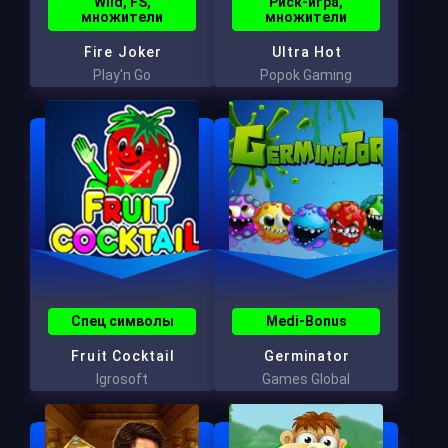
Wild, FS,
Риск-игра,
множители
множители
Fire Joker
Ultra Hot
Play'n Go
Popok Gaming
Спец символы
Medi-Bonus
Fruit Cocktail
Germinator
Igrosoft
Games Global