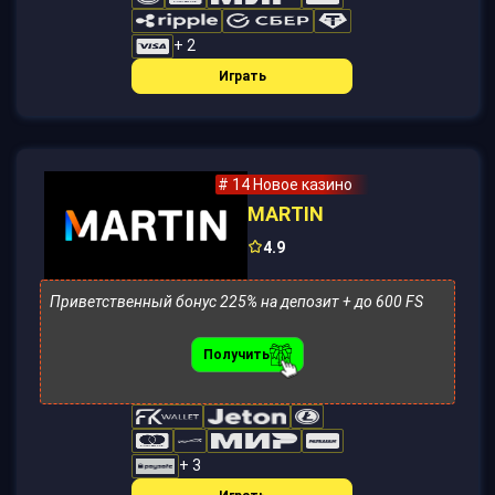
+ 2
Играть
# 14 Новое казино
MARTIN
4.9
Приветственный бонус
225% на депозит + до 600 FS
Получить
+ 3