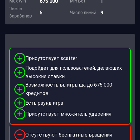
675 000
1
Max Win
Min Bet
Число
5
9
Число линий
барабанов
Присутствует scatter
Подойдет для пользователей, делающих
высокие ставки
Возможность выигрыша до 675 000
кредитов
Есть раунд игра
Присутствует множитель удвоения
Отсутствуют бесплатные вращения